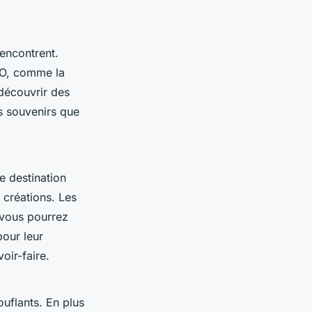
rencontrent.
O, comme la
découvrir des
es souvenirs que
re destination
 créations. Les
 vous pourrez
pour leur
oir-faire.
uflants. En plus