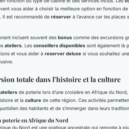
en fonction du type de cabine et des services inclus. Les
c
ent vous aider à choisir la meilleure option en fonction de
. Il est recommandé de
réserver
à l’avance car les places 
nant incluent souvent des
bonus
comme des excursions gra
les
ateliers
. Les
conseillers disponibles
sont également là 
tions et vous aider à
reserver deluxe
si vous souhaitez un
lusive.
on totale dans l’histoire et la culture
s
ateliers
de poterie lors d’une croisière en Afrique du Nord, 
istoire et la
culture
de cette région. Ces activités permette
otidien des habitants et de s’immerger dans leurs tradition
la poterie en Afrique du Nord
rique du Nord est une pratique ancestrale qui remonte à plu