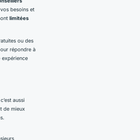
onseillers
 vos besoins et
sont
limitées
tuites ou des
pour répondre à
e expérience
c’est aussi
nt de mieux
s.
sieurs