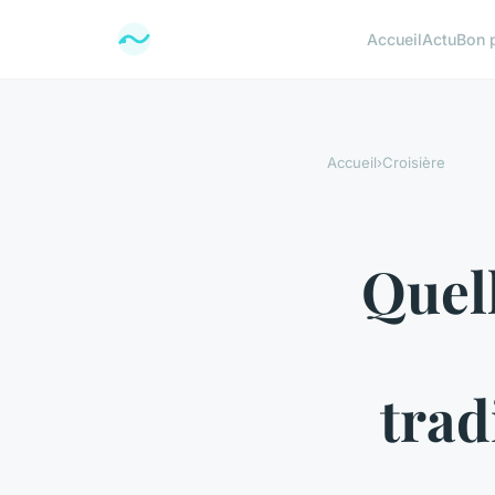
Accueil
Actu
Bon 
Accueil
›
Croisière
Quell
trad