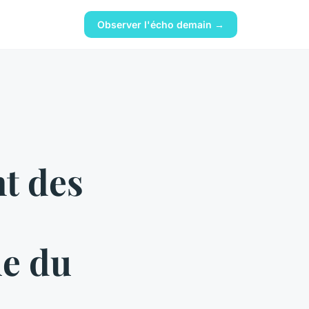
Observer l'écho demain →
nt des
ue du