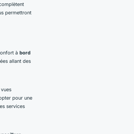
i complètent
us permettront
confort à
bord
ées allant des
 vues
opter pour une
des services