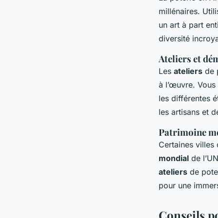
millénaires. Uti
un art à part ent
diversité incroy
Ateliers et d
Les
ateliers
de p
à l’œuvre. Vous 
les différentes 
les artisans et 
Patrimoine m
Certaines ville
mondial
de l’UN
ateliers
de poter
pour une immers
Conseils p