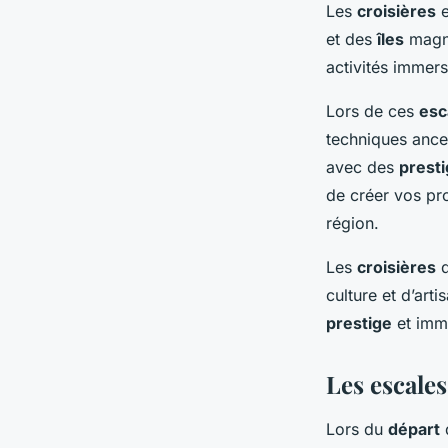
Les
croisières
e
et des
îles
magni
activités immer
Lors de ces
esc
techniques ances
avec des
prest
de créer vos pro
région.
Les
croisières
q
culture et d’art
prestige
et imme
Les escale
Lors du
départ
d