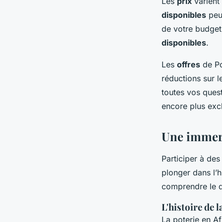
Les
prix
varient 
disponibles
peuv
de votre budget
disponibles
.
Les
offres
de Po
réductions sur 
toutes vos ques
encore plus exc
Une immersi
Participer à de
plonger dans l’h
comprendre le qu
L'histoire de 
La poterie en Af