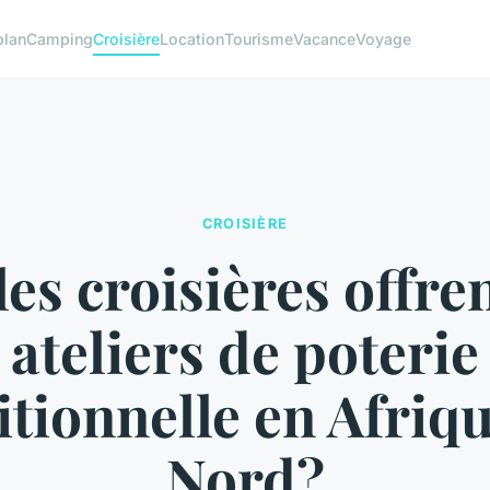
plan
Camping
Croisière
Location
Tourisme
Vacance
Voyage
CROISIÈRE
es croisières offre
ateliers de poterie
itionnelle en Afriq
Nord?