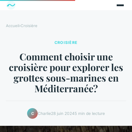
Accueil
›
Croisière
CROISIÈRE
Comment choisir une
croisière pour explorer les
grottes sous-marines en
Méditerranée?
Charlie
28 juin 2024
5 min de lecture
C