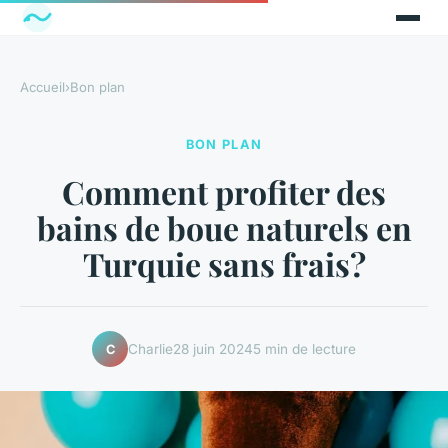
Accueil
›
Bon plan
BON PLAN
Comment profiter des
bains de boue naturels en
Turquie sans frais?
Charlie
28 juin 2024
5 min de lecture
C