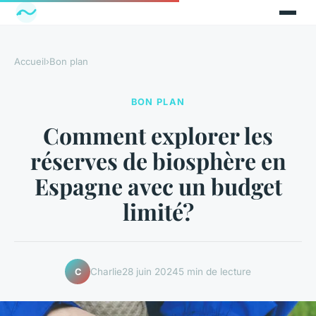
Accueil
›
Bon plan
BON PLAN
Comment explorer les
réserves de biosphère en
Espagne avec un budget
limité?
Charlie
28 juin 2024
5 min de lecture
C