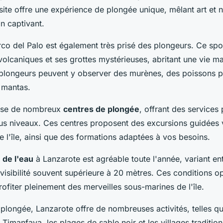
site offre une expérience de plongée unique, mêlant art et 
n captivant.
rco del Palo est également très prisé des plongeurs. Ce spo
volcaniques et ses grottes mystérieuses, abritant une vie ma
s plongeurs peuvent y observer des murènes, des poissons p
 mantas.
ose de nombreux
centres de plongée
, offrant des services 
us niveaux. Ces centres proposent des excursions guidées 
de l'île, ainsi que des formations adaptées à vos besoins.
 de l'eau
à Lanzarote est agréable toute l'année, variant en
visibilité souvent supérieure à 20 mètres. Ces conditions o
ofiter pleinement des merveilles sous-marines de l'île.
plongée, Lanzarote offre de nombreuses activités, telles que
 Timanfaya, les plages de sable noir et les villages traditio