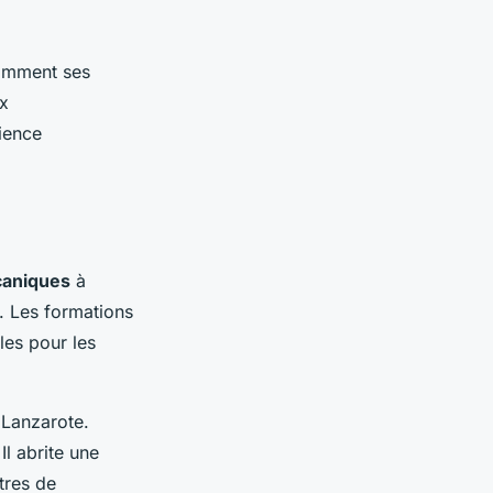
tamment ses
ux
ience
caniques
à
. Les formations
les pour les
 Lanzarote.
l abrite une
tres de