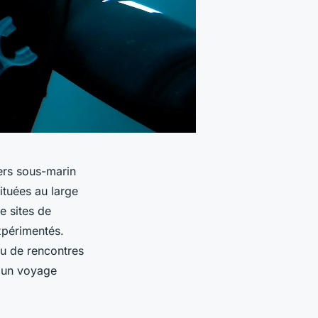
vers sous-marin
ituées au large
e sites de
xpérimentés.
ou de rencontres
r un voyage