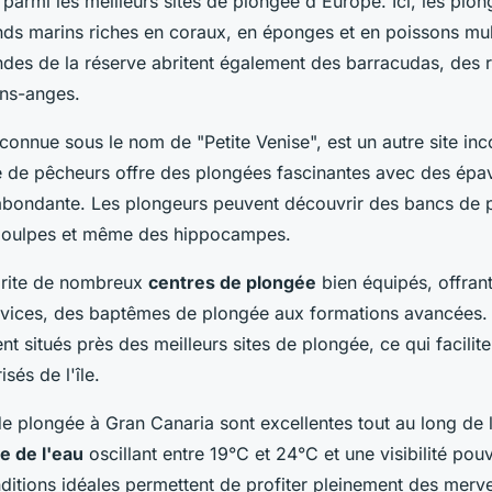
parmi les meilleurs sites de plongée d'Europe. Ici, les plo
nds marins riches en coraux, en éponges et en poissons mul
des de la réserve abritent également des barracudas, des ra
ns-anges.
 connue sous le nom de "Petite Venise", est un autre site in
e de pêcheurs offre des plongées fascinantes avec des épav
abondante. Les plongeurs peuvent découvrir des bancs de 
 poulpes et même des hippocampes.
brite de nombreux
centres de plongée
bien équipés, offra
vices, des baptêmes de plongée aux formations avancées.
t situés près des meilleurs sites de plongée, ce qui facilit
isés de l'île.
de plongée à Gran Canaria sont excellentes tout au long de 
e de l'eau
oscillant entre 19°C et 24°C et une visibilité pou
ditions idéales permettent de profiter pleinement des merve