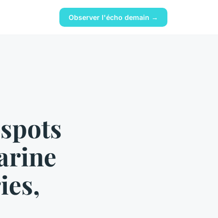
Observer l'écho demain →
 spots
arine
ies,