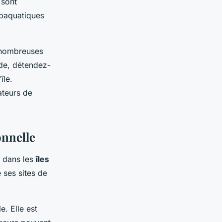
 sont
ubaquatiques
e nombreuses
ide, détendez-
île.
ateurs de
onnelle
dans les
îles
e ses sites de
e. Elle est