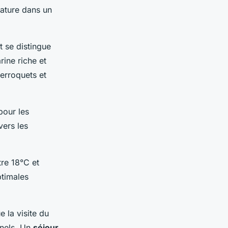
nature dans un
t se distingue
rine riche et
erroquets et
pour les
vers les
tre 18°C et
ptimales
 la visite du
nnels. Un
séjour