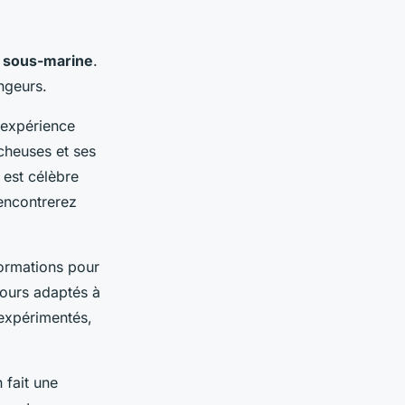
 sous-marine
.
ngeurs.
 expérience
cheuses et ses
 est célèbre
rencontrerez
formations pour
cours adaptés à
expérimentés,
 fait une