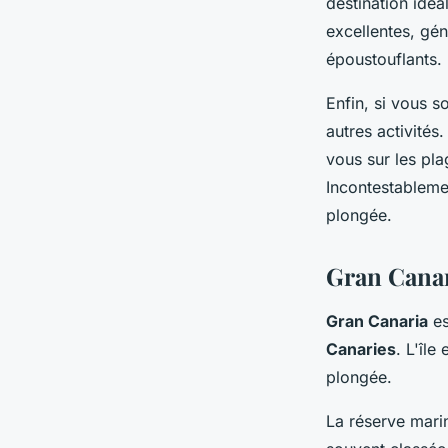
destination idéa
excellentes, gé
époustouflants.
Enfin, si vous 
autres activité
vous sur les pla
Incontestableme
plongée.
Gran Canar
Gran Canaria
es
Canaries
. L'île
plongée.
La réserve marin