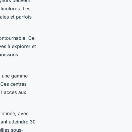
ngeurs peuvent
ticolores. Les
ies et parfois
contournable. Ce
es à explorer et
poissons
nt une gamme
 Ces centres
e l'accès aux
l'année, avec
vant atteindre 30
illes sous-