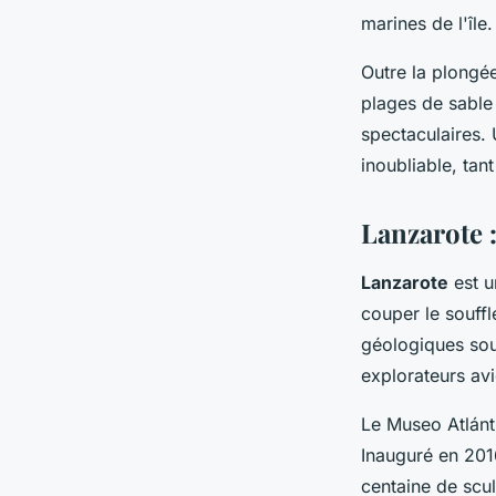
marines de l'île.
Outre la plongé
plages de sable
spectaculaires.
inoubliable, tan
Lanzarote 
Lanzarote
est u
couper le souff
géologiques sous
explorateurs av
Le Museo Atlánt
Inauguré en 201
centaine de scul