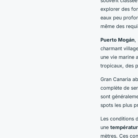
souvent classée 
explorer des fo
eaux peu profon
même des requi
Puerto Mogán
,
charmant villag
une vie marine 
tropicaux, des
Gran Canaria a
complète de ser
sont généralemen
spots les plus pr
Les conditions 
une
températur
mètres. Ces con