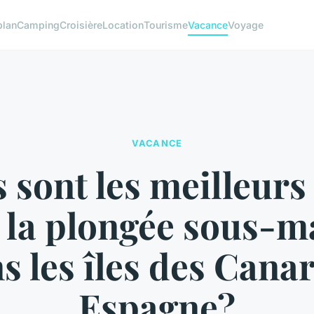
plan
Camping
Croisière
Location
Tourisme
Vacance
Voyage
VACANCE
 sont les meilleurs
 la plongée sous-m
s les îles des Canar
Espagne?