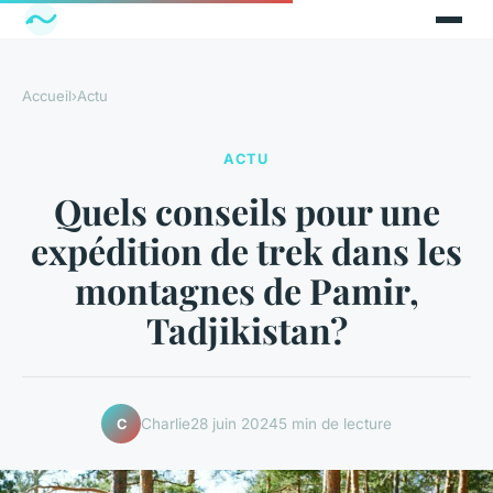
Accueil
›
Actu
ACTU
Quels conseils pour une
expédition de trek dans les
montagnes de Pamir,
Tadjikistan?
Charlie
28 juin 2024
5 min de lecture
C